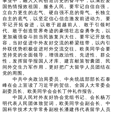
事业中，融入人民创造历史的奋斗中，以满腔爱
国热情报效祖国、服务人民。要牢记自信自强，
立自力更生的志气、硬自强不息的骨气、长独立
自主的底气，以坚定信心信念激发前进动力。要
牢记开拓奋进，以敢于超越前人、敢于引领时
代、敢于创造世界奇迹的豪情壮志奋勇争先，以
更加顽强奋斗担当民族复兴大任。要牢记开放包
容，当好促进中外友好交流的桥梁纽带，以内引
外联优势积极促进对外交流交往。欧美同学会要
坚持党的全面领导，增强政治性、先进性、群众
性，发挥留学报国人才库、建言献策智囊团、民
间外交生力军作用，更好把广大留学人员团结在
党的周围。
中共中央政治局委员、中央统战部部长石泰
峰在会上宣读了习近平的贺信。全国人大常委会
副委员长、欧美同学会会长丁仲礼作报告。
中国人民对外友好协会党组书记、会长杨万
明代表人民团体致贺词，欧美同学会副会长、中
国科学技术大学常务副校长潘建伟代表留学人员