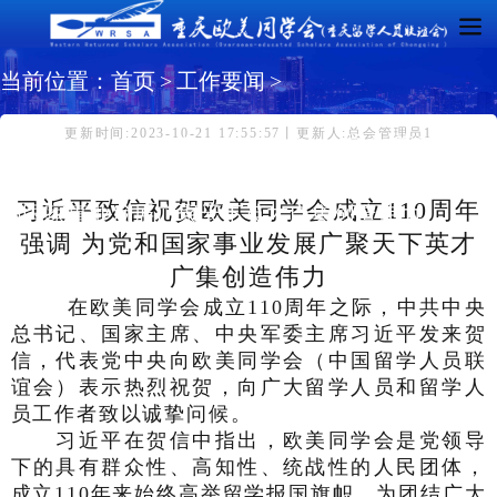
当前位置：
首页
>
工作要闻
>
更新时间:2023-10-21 17:55:57丨更新人:总会管理员1
习近平致信祝贺欧美同学会成立110周年强调 为党
习近平致信祝贺欧美同学会成立110周年
和国家事业发展广聚天下英才广集创造伟力
强调 为党和国家事业发展广聚天下英才
广集创造伟力
在欧美同学会成立110周年之际，中共中央
总书记、国家主席、中央军委主席习近平发来贺
信，代表党中央向欧美同学会（中国留学人员联
谊会）表示热烈祝贺，向广大留学人员和留学人
员工作者致以诚挚问候。
习近平在贺信中指出，欧美同学会是党领导
下的具有群众性、高知性、统战性的人民团体，
成立110年来始终高举留学报国旗帜，为团结广大